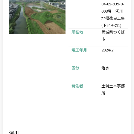
04-05-939-0-
008号 河川
地盤改良工事
(下池その1)
所在地
茨城県つくば
市
竣工年月
2024/2
区分
治水
発注者
土浦土木事務
所
河川