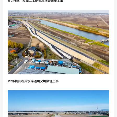
R２鬼怒川左岸二本紀揚水樋管改築工事
R2小貝川右岸水海道川又町築堤工事