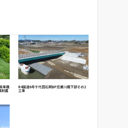
5県単橋
R4国道6号千代田石岡BP恋瀬川橋下部その2
和橋耐震
工事