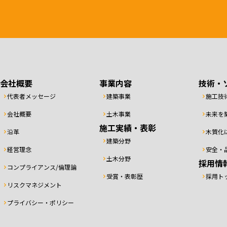
会社概要
事業内容
技術・
代表者メッセージ
建築事業
施工技
会社概要
土木事業
未来を
施工実績・表彰
沿革
木質化
建築分野
経営理念
安全・
土木分野
採用情
コンプライアンス/倫理論
受賞・表彰歴
採用ト
リスクマネジメント
プライバシー・ポリシー