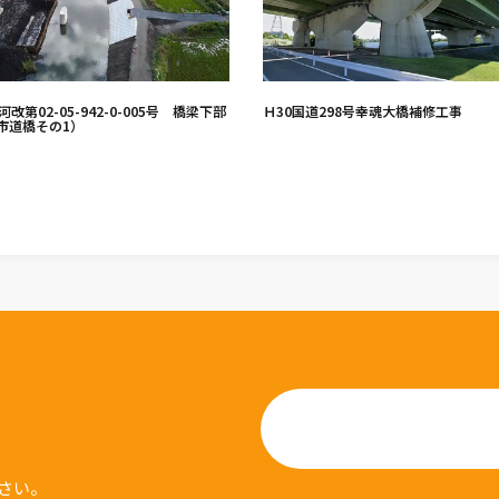
河改第02-05-942-0-005号 橋梁下部
Ｈ30国道298号幸魂大橋補修工事
市道橋その1）
さい。